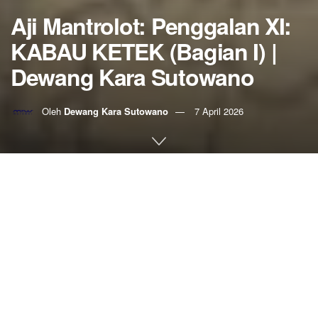
Aji Mantrolot: Penggalan XI:
KABAU KETEK (Bagian I) |
Dewang Kara Sutowano
Oleh
Dewang Kara Sutowano
7 April 2026
Home
Aji Mantrolot
Dewang Kara Sutowano
Dian Ihkwan S.IP, dengan nama pena Dewang
Kara Sutowano, seorang penikmat sejarah
Minangkabau. Hadirnya serial Cerita Pendek yang