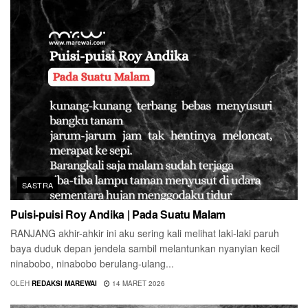
SASTRA
Puisi-puisi Roy Andika | Pada Suatu Malam
RANJANG akhir-ahkir ini aku sering kali melihat laki-laki paruh
baya duduk depan jendela sambil melantunkan nyanyian kecil
ninabobo, ninabobo berulang-ulang...
OLEH
REDAKSI MAREWAI
14 MARET 2026