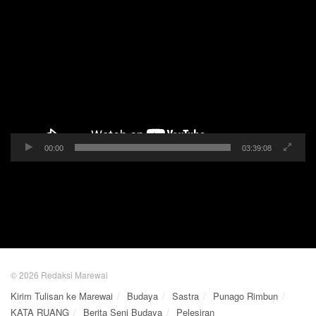
Pemutar
Video
00:00
03:39:08
© 2026 Redaksi Marewai
Kirim Tulisan ke Marewai
Budaya
Sastra
Punago Rimbun
KATA RUANG
Berita Seni Budaya
Pelesiran