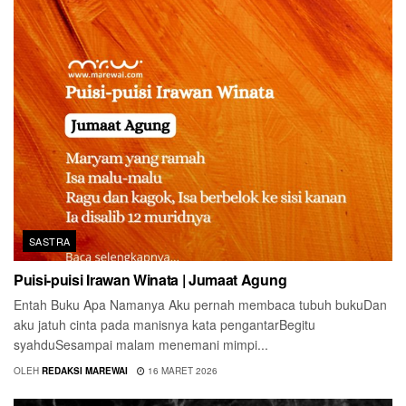
SASTRA
Puisi-puisi Irawan Winata | Jumaat Agung
Entah Buku Apa Namanya Aku pernah membaca tubuh bukuDan
aku jatuh cinta pada manisnya kata pengantarBegitu
syahduSesampai malam menemani mimpi...
OLEH
REDAKSI MAREWAI
16 MARET 2026