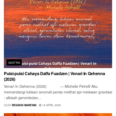
SASTRA
Puisi-puisi Cahaya Daffa Fuadzen | Venari In Gehenna
(2026)
Venari In Gehenna (2026) — Michelle Petrelll Aku
memandangi lukisan anomali persis melihat api melawan gravitasi
: alkisah gerombolan...
OLEH
REDAKSI MAREWAI
18 APRIL 2026