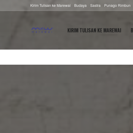
Kirim Tulisan ke Marewai
Budaya
Sastra
Punago Rimbun
KIRIM TULISAN KE MAREWAI