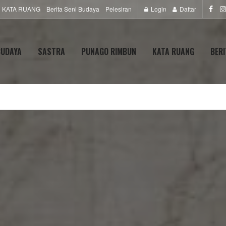
KATA RUANG
Berita Seni Budaya
Pelesiran
Login
Daftar
BUDAYA
SASTRA
PUNAGO RIMBUN
KATA RUANG
BERI