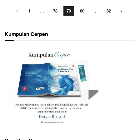
1
…
78
79
80
…
82
Kumpulan Cerpen