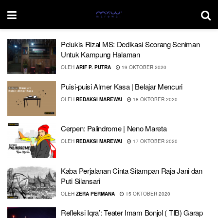
Pelukis Rizal MS: Dedikasi Seorang Seniman
Untuk Kampung Halaman
OLEH
ARIF P. PUTRA
19 OKTOBER 2020
Puisi-puisi Almer Kasa | Belajar Mencuri
OLEH
REDAKSI MAREWAI
18 OKTOBER 2020
Cerpen: Palindrome | Neno Mareta
OLEH
REDAKSI MAREWAI
17 OKTOBER 2020
Kaba Perjalanan Cinta Sitampan Raja Jani dan
Puti Silansari
OLEH
ZERA PERMANA
15 OKTOBER 2020
Refleksi Iqra’: Teater Imam Bonjol ( TIB) Garap