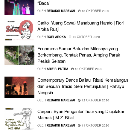
“Baca”
OLEH
REDAKSI MAREWAI
15 OKTOBER 2020
Carito: Yuang Sewai-Manabuang Harato | Rori
Aroka Rusji
OLEH
RORI AROKA
14 OKTOBER 2020
Fenomena Sumur Batu dan Mitosnya yang
Berkembang, Teratak Panas, Amping Parak
Pesisir Selatan
OLEH
ARIF P. PUTRA
13 OKTOBER 2020
Contemporary Dance Bailau: Ritual Kemalangan
dan Sebuah Tradisi Seni Pertunjukan | Rahayu
Nengsih
OLEH
REDAKSI MAREWAI
12 OKTOBER 2020
Cerpen: Syair Pengantar Tidur yang Diciptakan
Mamak | M.Z. Billal
OLEH
REDAKSI MAREWAI
11 OKTOBER 2020