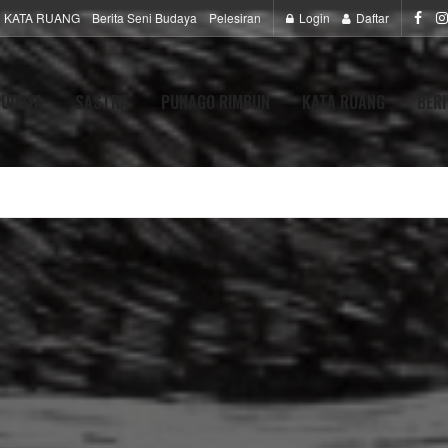
KATA RUANG
Berita Seni Budaya
Pelesiran
Login
Daftar
BUDAYA
SASTRA
PUNAGO RIMBUN
KATA RUANG
BERI