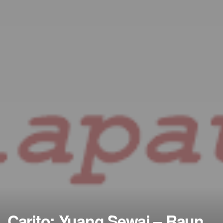
Carito: Yuang Sewai – Raun