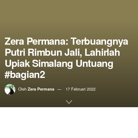
Zera Permana: Terbuangnya
Putri Rimbun Jali, Lahirlah
Upiak Simalang Untuang
#bagian2
Oleh
Zera Permana
17 Februari 2022
Home
Punago Rimbun