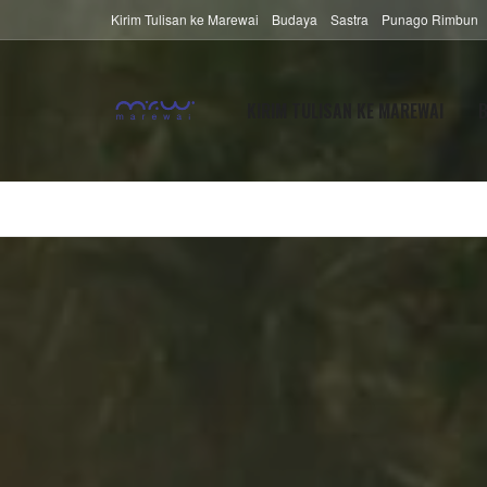
Kirim Tulisan ke Marewai
Budaya
Sastra
Punago Rimbun
KIRIM TULISAN KE MAREWAI