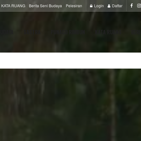
KATA RUANG
Berita Seni Budaya
Pelesiran
Login
Daftar
BUDAYA
SASTRA
PUNAGO RIMBUN
KATA RUANG
BERI