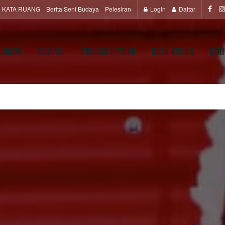
KATA RUANG
Berita Seni Budaya
Pelesiran
Login
Daftar
BUDAYA
SASTRA
PUNAGO RIMBUN
KATA RUANG
BERI