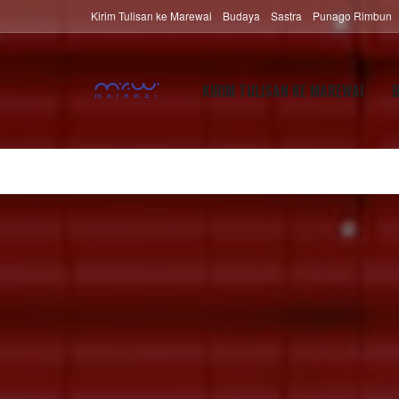
Kirim Tulisan ke Marewai
Budaya
Sastra
Punago Rimbun
KIRIM TULISAN KE MAREWAI