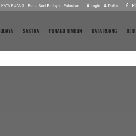
KATA RUANG
Berita Seni Budaya
Pelesiran
Login
Daftar
BUDAYA
SASTRA
PUNAGO RIMBUN
KATA RUANG
BERI