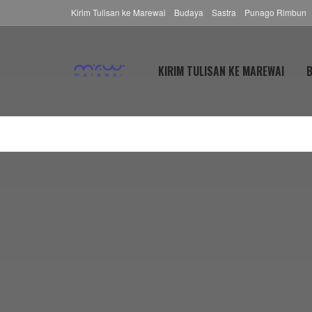
Kirim Tulisan ke Marewai
Budaya
Sastra
Punago Rimbun
KIRIM TULISAN KE MAREWAI