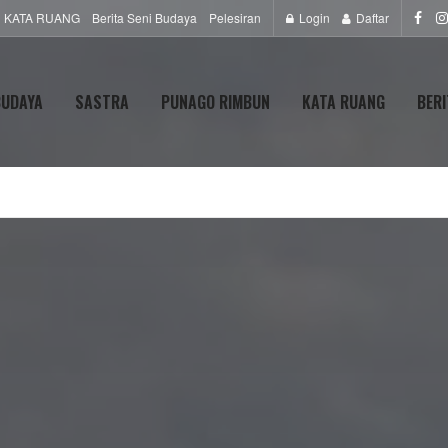
KATA RUANG
Berita Seni Budaya
Pelesiran
Login
Daftar
BUDAYA
SASTRA
PUNAGO RIMBUN
KATA RUANG
BERI