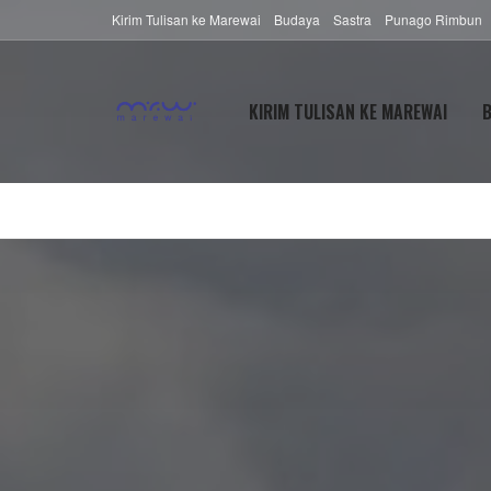
Kirim Tulisan ke Marewai
Budaya
Sastra
Punago Rimbun
KIRIM TULISAN KE MAREWAI