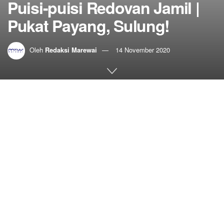
Puisi-puisi Redovan Jamil |
Pukat Payang, Sulung!
Oleh
Redaksi Marewai
14 November 2020
Home
Sastra
hidup memang begini sesulit memutar geladak kapal
melawan arus yang menghadang
Pukat Payang, Sulung!