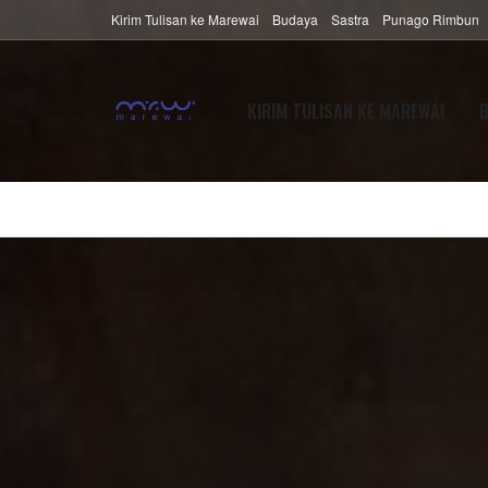
Kirim Tulisan ke Marewai
Budaya
Sastra
Punago Rimbun
KIRIM TULISAN KE MAREWAI