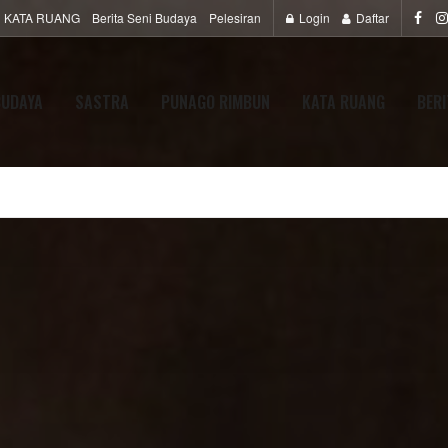
KATA RUANG
Berita Seni Budaya
Pelesiran
Login
Daftar
BUDAYA
SASTRA
PUNAGO RIMBUN
KATA RUANG
BERI