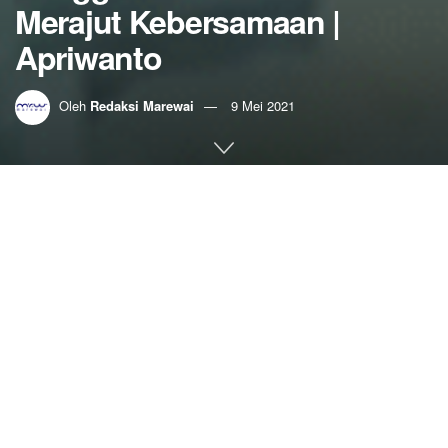
Merajut Kebersamaan |
Apriwanto
Oleh
Redaksi Marewai
9 Mei 2021
Home
Budaya
Berita Seni Budaya