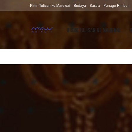
Kirim Tulisan ke Marewai
Budaya
Sastra
Punago Rimbun
KIRIM TULISAN KE MAREWAI