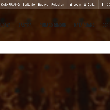
KATA RUANG
Berita Seni Budaya
Pelesiran
Login
Daftar
BUDAYA
SASTRA
PUNAGO RIMBUN
KATA RUANG
BERI